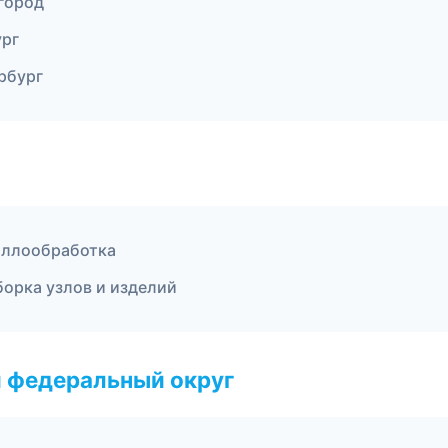
город
ург
рбург
аллообработка
орка узлов и изделий
 федеральный округ