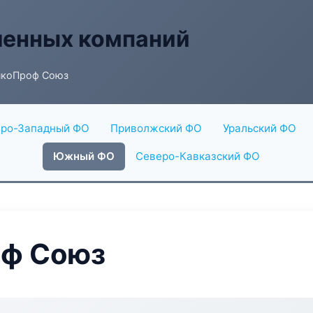
енных компаний
нкоПроф Союз
ро-Западный ФО
Приволжский ФО
Уральский ФО
Южный ФО
Северо-Кавказский ФО
оф Союз