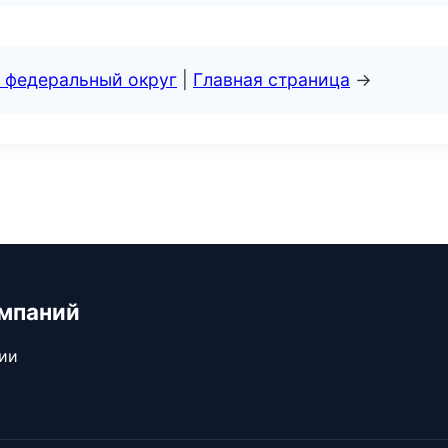
 федеральный округ
|
Главная страница
→
мпаний
сии