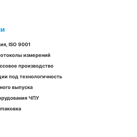
ми
ия, ISO 9001
ротоколы измерений
ассовое производство
ции под технологичность
ного выпуска
орудования ЧПУ
упаковка