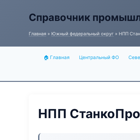
Справочник промышл
Главная
»
Южный федеральный округ
» НПП Ста
🏠 Главная
Центральный ФО
Севе
НПП СтанкоПр