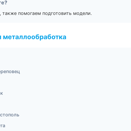
те?
, также помогаем подготовить модели.
и металлообработка
ереповец
ск
астополь
га