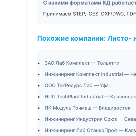
С какими форматами КД работае
Принимаем STEP, IGES, DXF/DWG, PDF
Похожие компании: Листо- 
ЗАО Лаб Комплект — Тольятти
Инжиниринг Комплект Industrial — Ч
ООО ТехРесурс Лаб — Уфа
НПП TechPlant Industrial — Краснояр
ПК Модуль Точмаш — Владивосток
Инжиниринг Индустрия Союз — Сев
Инжиниринг Лаб СтанкоПроф — Калу