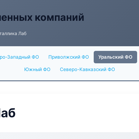
енных компаний
таллика Лаб
ро-Западный ФО
Приволжский ФО
Уральский ФО
Южный ФО
Северо-Кавказский ФО
Лаб