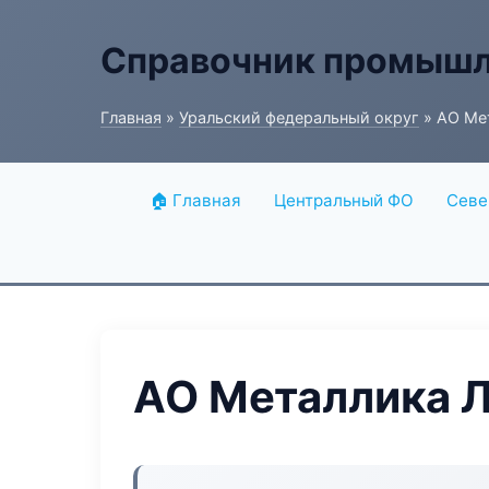
Справочник промышл
Главная
»
Уральский федеральный округ
» АО Ме
🏠 Главная
Центральный ФО
Севе
АО Металлика 