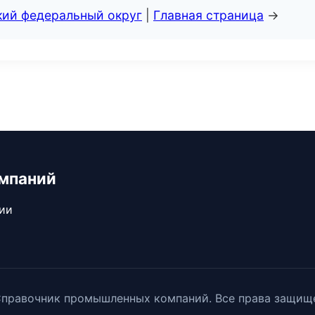
кий федеральный округ
|
Главная страница
→
мпаний
сии
правочник промышленных компаний. Все права защищ