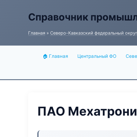
Справочник промышл
Главная
»
Северо-Кавказский федеральный окру
🏠 Главная
Центральный ФО
Севе
ПАО Мехатрони