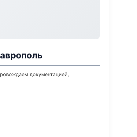
таврополь
опровождаем документацией,