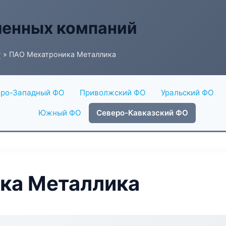
енных компаний
г
» ПАО Мехатроника Металлика
ро-Западный ФО
Приволжский ФО
Уральский ФО
Южный ФО
Северо-Кавказский ФО
ка Металлика