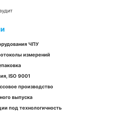
аудит
ми
орудования ЧПУ
ротоколы измерений
упаковка
ия, ISO 9001
ассовое производство
ного выпуска
ции под технологичность