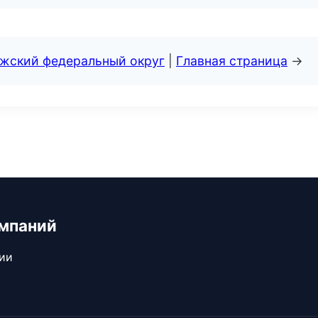
лжский федеральный округ
|
Главная страница
→
мпаний
сии