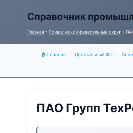
Справочник промышл
Главная
»
Приволжский федеральный округ
» ПА
🏠 Главная
Центральный ФО
Севе
ПАО Групп ТехР