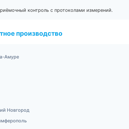
приёмочный контроль с протоколами измерений.
тное производство
на-Амуре
кий Новгород
имферополь