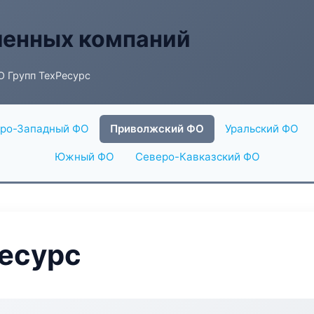
енных компаний
О Групп ТехРесурс
ро-Западный ФО
Приволжский ФО
Уральский ФО
Южный ФО
Северо-Кавказский ФО
есурс