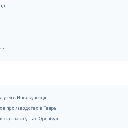
од
нь
гуты в Новокузнецк
е производство в Тверь
онтаж и жгуты в Оренбург